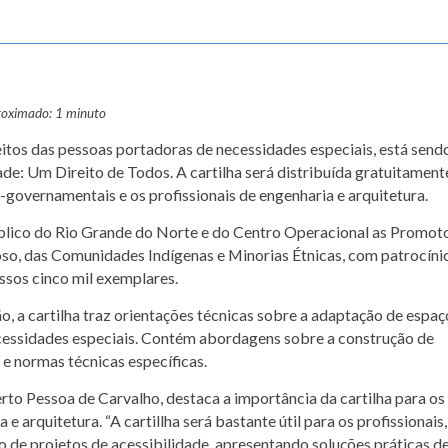
roximado: 1 minuto
eitos das pessoas portadoras de necessidades especiais, está send
ade: Um Direito de Todos. A cartilha será distribuída gratuitament
o-governamentais e os profissionais de engenharia e arquitetura.
úblico do Rio Grande do Norte e do Centro Operacional as Promot
oso, das Comunidades Indígenas e Minorias Étnicas, com patrocíni
sos cinco mil exemplares.
o, a cartilha traz orientações técnicas sobre a adaptação de espaç
cessidades especiais. Contém abordagens sobre a construção de
e normas técnicas específicas.
o Pessoa de Carvalho, destaca a importância da cartilha para os
 e arquitetura. “A cartillha será bastante útil para os profissionais,
 de projetos de acessibilidade, apresentando soluções práticas d