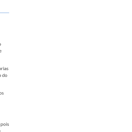
o
e
orias
o do
os
 pois
e