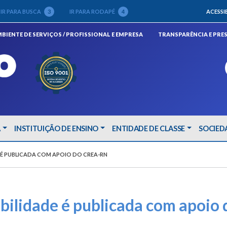
IR PARA BUSCA
3
IR PARA RODAPÉ
4
ACESSI
(ABRIRÁ EM NOVA JANELA)
BIENTE DE SERVIÇOS / PROFISSIONAL E EMPRESA
TRANSPARÊNCIA E PRE
A
INSTITUIÇÃO DE ENSINO
ENTIDADE DE CLASSE
SOCIED
E É PUBLICADA COM APOIO DO CREA-RN
ibilidade é publicada com apoio 