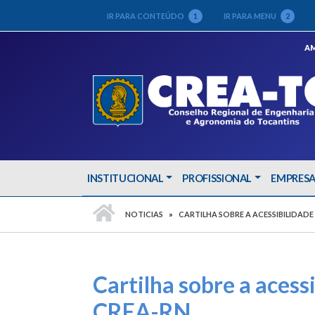
IR PARA CONTEÚDO
1
IR PARA MENU
2
AM
INSTITUCIONAL
PROFISSIONAL
EMPRES
PÁGINA INICIAL
NOTICIAS
CARTILHA SOBRE A ACESSIBILIDAD
Cartilha sobre a acess
CREA-RN