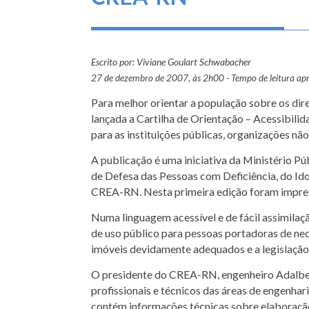
Escrito por: Viviane Goulart Schwabacher
27 de dezembro de 2007, às 2h00 - Tempo de leitura ap
Para melhor orientar a população sobre os dir
lançada a Cartilha de Orientação – Acessibilid
para as instituições públicas, organizações nã
A publicação é uma iniciativa da Ministério P
de Defesa das Pessoas com Deficiência, do Id
CREA-RN. Nesta primeira edição foram impres
Numa linguagem acessível e de fácil assimilaçã
de uso público para pessoas portadoras de ne
imóveis devidamente adequados e a legislação 
O presidente do CREA-RN, engenheiro Adalbert
profissionais e técnicos das áreas de engenharia
contém informações técnicas sobre elaboração