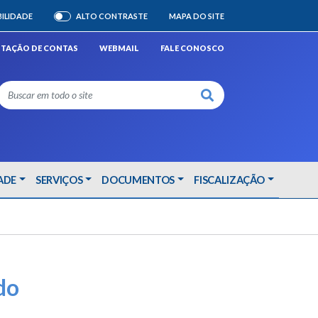
BILIDADE
ALTO CONTRASTE
MAPA DO SITE
ATIVAR/DESATIVAR
STAÇÃO DE CONTAS
WEBMAIL
FALE CONOSCO
Buscar
ADE
SERVIÇOS
DOCUMENTOS
FISCALIZAÇÃO
do