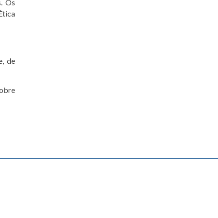
s. Os
Ética
e, de
sobre