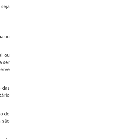
 seja
ia ou
al ou
a ser
serve
o das
tário
co do
a são