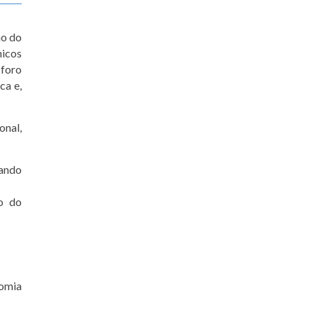
ão do
nicos
 foro
ca e,
onal,
zando
ão do
nomia