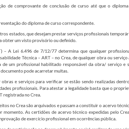
ção de comprovante de conclusão de curso até que o diploma
resentação do diploma de curso correspondente.
tros estados, que desejam prestar serviços profissionais temporár
obter um visto provisório ou definido.
 – A Lei 6.496 de 7/12/77 determina que qualquer profission
abilidade Técnica – ART – no Crea, de qualquer obra ou serviço 
ia de um profissional habilitado responsável da obra/ serviço e 
ste documento pode acarretar multas.
 obras e serviços para verificar se estão sendo realizadas dentr
dades profissionais. Para atestar a legalidade basta que o proprie
T registrada no Crea.
itos no Crea são arquivados e passam a constituir o acervo técni
uer momento. As certidões de acervo técnico expedidas pelo Cre
provação de exercício profissional em ocorrências pública.