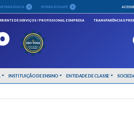
IR PARA BUSCA
3
IR PARA RODAPÉ
4
ACESSI
(ABRIRÁ EM NOVA JANELA)
BIENTE DE SERVIÇOS / PROFISSIONAL E EMPRESA
TRANSPARÊNCIA E PRE
A
INSTITUIÇÃO DE ENSINO
ENTIDADE DE CLASSE
SOCIED