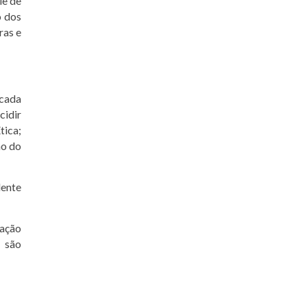
ie de
o dos
ras e
 cada
cidir
tica;
ão do
dente
zação
s são