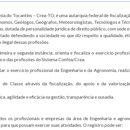
a do Tocantins – Crea-TO, é uma autarquia federal de fiscalizaç
ônomos, Geólogos, Geógrafos, Meteorologistas, Tecnólogos e Téc
 dotada de personalidade jurídica de direito público, com sede e
tado defendendo a sociedade no que diz respeito à qualidade, éti
 ilegal dessas profissões.
eira e segunda instância, orienta e fiscaliza o exercício profissi
ético das profissões do Sistema Confea/Crea.
ntar o exercício profissional da Engenharia e da Agronomia, reali
de Classe através da fiscalização, do apoio e da valorizaç
a, agilidade e eficácia na gestão, transparência e ousadia.
odos os profissionais e empresas da área de Engenharia e agro
para que possam exercer suas atividades. O registro pode ser: