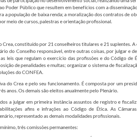
as de participação no desenvolvimento social, realizando uma sér
e ao Poder Público que resultem em benefícios com a disseminaçã
 a população de baixa renda; a moralização dos contratos de ob
por meio de cursos, palestras e orientação profissional.
Crea, constituído por 21 conselheiros titulares e 21 suplentes. A
io do Conselho responsável, entre outras coisas, por julgar e de
as leis que regulam o exercício das profissões e do Código de É
osição de penalidades e multas; organizar o sistema de fiscalizaç
resoluções do CONFEA.
tiva do Crea e pelo seu funcionamento. É composta por um presi
rês anos. Os demais são eleitos anualmente pelo Plenário.
os a julgar em primeira instância assuntos de registro e fiscali
abilitações afins e infrações ao Código de Ética. As Câmara
Plenário, representado as demais modalidades profissionais.
mínimo, três comissões permanentes: