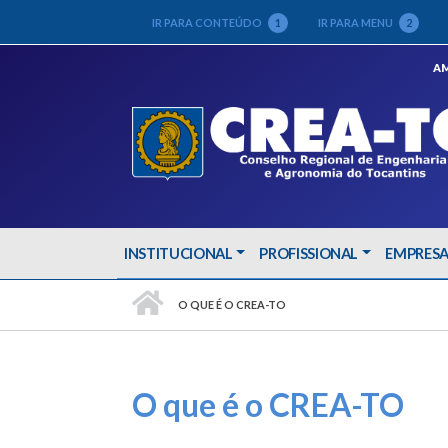
IR PARA CONTEÚDO
1
IR PARA MENU
2
AM
INSTITUCIONAL
PROFISSIONAL
EMPRES
PÁGINA INICIAL
O QUE É O CREA-TO
O que é o CREA-TO