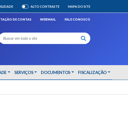
BILIDADE
ALTO CONTRASTE
MAPA DO SITE
ATIVAR/DESATIVAR
STAÇÃO DE CONTAS
WEBMAIL
FALE CONOSCO
Buscar
ADE
SERVIÇOS
DOCUMENTOS
FISCALIZAÇÃO