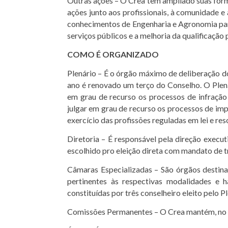
Outras ações – O Crea tem ampliado suas form
ações junto aos profissionais, à comunidade 
conhecimentos de Engenharia e Agronomia para
serviços públicos e a melhoria da qualificação 
COMO É ORGANIZADO
Plenário – É o órgão máximo de deliberação do 
ano é renovado um terço do Conselho. O Plenár
em grau de recurso os processos de infração 
julgar em grau de recurso os processos de imp
exercício das profissões reguladas em lei e 
Diretoria – É responsável pela direção execu
escolhido pro eleição direta com mandato de t
Câmaras Especializadas – São órgãos destinad
pertinentes às respectivas modalidades e h
constituídas por três conselheiro eleito pelo 
Comissões Permanentes – O Crea mantém, no 