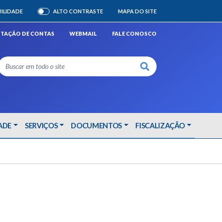
BILIDADE
ALTO CONTRASTE
MAPA DO SITE
ATIVAR/DESATIVAR
STAÇÃO DE CONTAS
WEBMAIL
FALE CONOSCO
Buscar
ADE
SERVIÇOS
DOCUMENTOS
FISCALIZAÇÃO