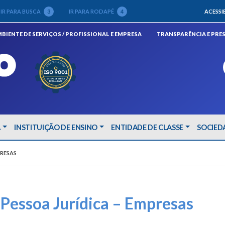
IR PARA BUSCA
3
IR PARA RODAPÉ
4
ACESSI
(ABRIRÁ EM NOVA JANELA)
BIENTE DE SERVIÇOS / PROFISSIONAL E EMPRESA
TRANSPARÊNCIA E PRE
A
INSTITUIÇÃO DE ENSINO
ENTIDADE DE CLASSE
SOCIED
PRESAS
 Pessoa Jurídica – Empresas