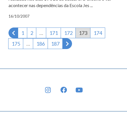
acontecer nas dependências da Escola Jes ...
16/10/2007
Página anterior
1
2
…
171
172
173
174
Próxima página
175
…
186
187
INSTAGRAM
FACEBOOK
YOUTUBE